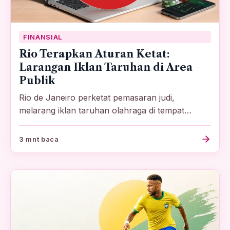
FINANSIAL
Rio Terapkan Aturan Ketat:
Larangan Iklan Taruhan di Area
Publik
Rio de Janeiro perketat pemasaran judi,
melarang iklan taruhan olahraga di tempat
terbuka.
3 mnt baca