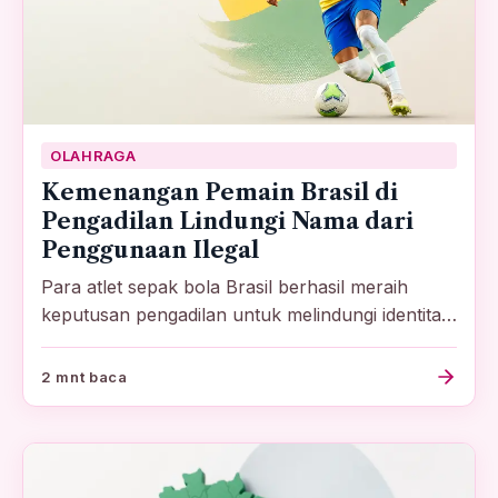
OLAHRAGA
Kemenangan Pemain Brasil di
Pengadilan Lindungi Nama dari
Penggunaan Ilegal
Para atlet sepak bola Brasil berhasil meraih
keputusan pengadilan untuk melindungi identitas
dari eksploitasi di pasar t...
2 mnt baca