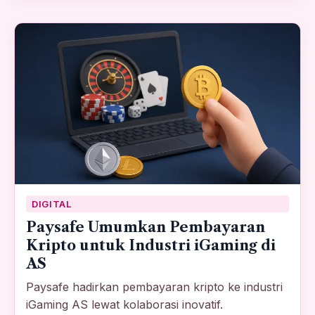
DIGITAL
Paysafe Umumkan Pembayaran
Kripto untuk Industri iGaming di
AS
Paysafe hadirkan pembayaran kripto ke industri
iGaming AS lewat kolaborasi inovatif.