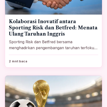
Kolaborasi Inovatif antara
Sporting Risk dan Betfred: Menata
Ulang Taruhan Inggris
Sporting Risk dan Betfred bersama
menghadirkan pengembangan taruhan terfokus
pemain.
2 mnt baca