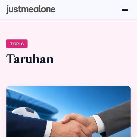
TOPIC
Taruhan