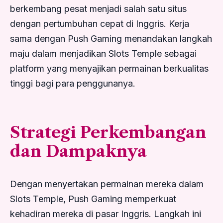
berkembang pesat menjadi salah satu situs
dengan pertumbuhan cepat di Inggris. Kerja
sama dengan Push Gaming menandakan langkah
maju dalam menjadikan Slots Temple sebagai
platform yang menyajikan permainan berkualitas
tinggi bagi para penggunanya.
Strategi Perkembangan
dan Dampaknya
Dengan menyertakan permainan mereka dalam
Slots Temple, Push Gaming memperkuat
kehadiran mereka di pasar Inggris. Langkah ini