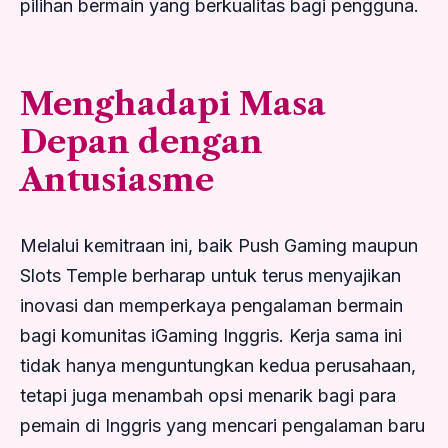
pilihan bermain yang berkualitas bagi pengguna.
Menghadapi Masa
Depan dengan
Antusiasme
Melalui kemitraan ini, baik Push Gaming maupun
Slots Temple berharap untuk terus menyajikan
inovasi dan memperkaya pengalaman bermain
bagi komunitas iGaming Inggris. Kerja sama ini
tidak hanya menguntungkan kedua perusahaan,
tetapi juga menambah opsi menarik bagi para
pemain di Inggris yang mencari pengalaman baru