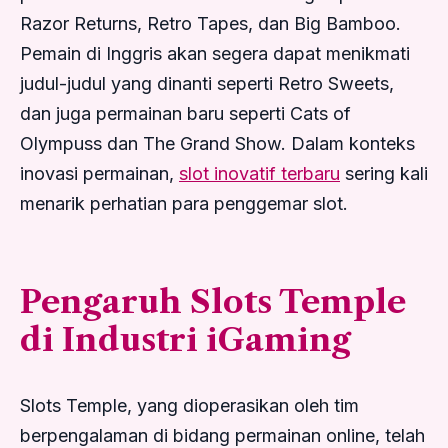
Razor Returns, Retro Tapes, dan Big Bamboo.
Pemain di Inggris akan segera dapat menikmati
judul-judul yang dinanti seperti Retro Sweets,
dan juga permainan baru seperti Cats of
Olympuss dan The Grand Show. Dalam konteks
inovasi permainan,
slot inovatif terbaru
sering kali
menarik perhatian para penggemar slot.
Pengaruh Slots Temple
di Industri iGaming
Slots Temple, yang dioperasikan oleh tim
berpengalaman di bidang permainan online, telah