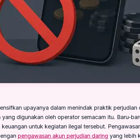
ensifkan upayanya dalam menindak praktik perjudian 
yang digunakan oleh operator semacam itu. Baru-baru
 keuangan untuk kegiatan ilegal tersebut. Pengawasa
 dengan
pengawasan akun perjudian daring
yang lebih k