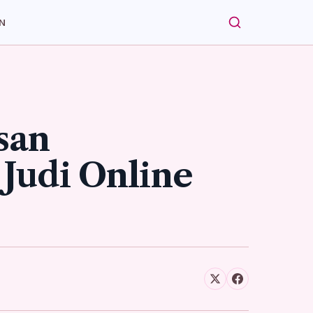
N
san
Judi Online