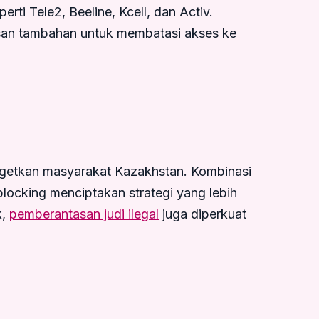
ti Tele2, Beeline, Kcell, dan Activ.
isan tambahan untuk membatasi akses ke
rgetkan masyarakat Kazakhstan. Kombinasi
locking menciptakan strategi yang lebih
k,
pemberantasan judi ilegal
juga diperkuat