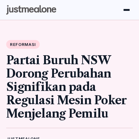
REFORMASI
Partai Buruh NSW
Dorong Perubahan
Signifikan pada
Regulasi Mesin Poker
Menjelang Pemilu
JUSTMEALONE