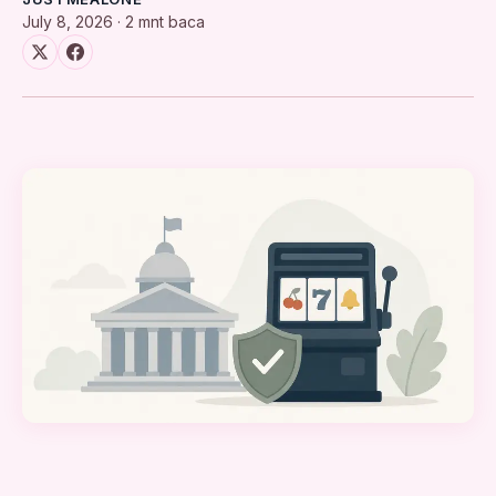
July 8, 2026 · 2 mnt baca