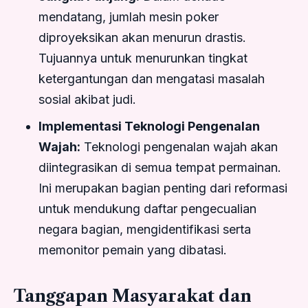
mendatang, jumlah mesin poker
diproyeksikan akan menurun drastis.
Tujuannya untuk menurunkan tingkat
ketergantungan dan mengatasi masalah
sosial akibat judi.
Implementasi Teknologi Pengenalan
Wajah:
Teknologi pengenalan wajah akan
diintegrasikan di semua tempat permainan.
Ini merupakan bagian penting dari reformasi
untuk mendukung daftar pengecualian
negara bagian, mengidentifikasi serta
memonitor pemain yang dibatasi.
Tanggapan Masyarakat dan