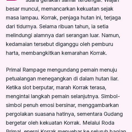
besar muncul, memancarkan kekuatan sejak
masa lampau. Korrak, penjaga hutan ini, terjaga
dari tidurnya. Selama ribuan tahun, ia setia
melindungi alamnya dari serangan luar. Namun,
kedamaian tersebut diganggu oleh pemburu
harta, membangkitkan kemarahan Korrak.
Primal Rampage mengundang pemain menuju
petualangan menegangkan di dalam hutan liar.
Ketika slot berputar, marah Korrak terasa,
mengintai langkah pemain selanjutnya. Simbol-
simbol penuh emosi bersinar, menggambarkan
pergolakan suasana hatinya, sementara Gudang
bergetar oleh kekuatan Korrak. Melalui Roda
Primal, energi Korrak menyebar ke seluruh bagian