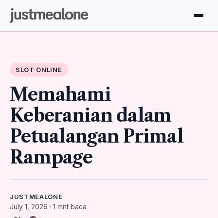
SLOT ONLINE
Memahami
Keberanian dalam
Petualangan Primal
Rampage
JUSTMEALONE
July 1, 2026 · 1 mnt baca